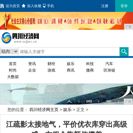
设为首页
加入收藏
手机
注册
登录
广告
首页
资讯
财经
娱乐
科技
汽车
时尚
企业
游戏
商讯
微商
区块链
大数据
广告
您的位置：
四川经济网主页
>
娱乐
> 正文 >
江疏影太接地气，平价优衣库穿出高级