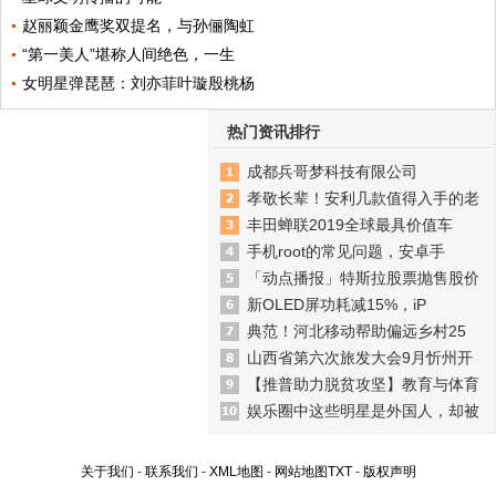
赵丽颖金鹰奖双提名，与孙俪陶虹
“第一美人”堪称人间绝色，一生
女明星弹琵琶：刘亦菲叶璇殷桃杨
热门资讯排行
成都兵哥梦科技有限公司
孝敬长辈！安利几款值得入手的老
丰田蝉联2019全球最具价值车
手机root的常见问题，安卓手
「动点播报」特斯拉股票抛售股价
新OLED屏功耗减15%，iP
典范！河北移动帮助偏远乡村25
山西省第六次旅发大会9月忻州开
【推普助力脱贫攻坚】教育与体育
娱乐圈中这些明星是外国人，却被
关于我们
-
联系我们
-
XML地图
-
网站地图
TXT
-
版权声明