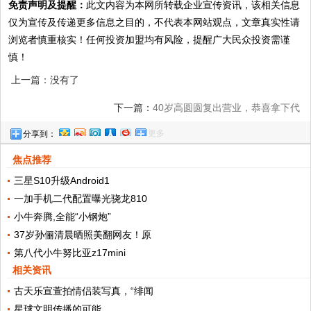
免责声明及提醒：
此文内容为本网所转载企业宣传资讯，该相关信息
仅为宣传及传递更多信息之目的，不代表本网站观点，文章真实性请
浏览者慎重核实！任何投资加盟均有风险，提醒广大民众投资需谨
慎！
上一篇：没有了
下一篇：
40岁高圆圆复出营业，恭喜拿下代
更多
分享到：
言Michael Kors
焦点推荐
三星S10升级Android1
一加手机二代配置曝光骁龙810
小牛奔腾,全能“小钢炮”
37岁孙俪清晨晒照美翻网友！原
第八代小牛努比亚z17mini
相关资讯
古天乐宣萱拍情侣装写真，“绯闻
星球文明传播的可能