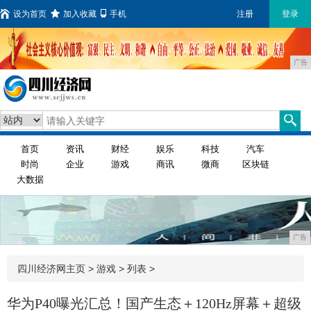
设为首页
加入收藏
手机
注册
登录
广告
首页
资讯
财经
娱乐
科技
汽车
时尚
企业
游戏
商讯
微商
区块链
大数据
广告
四川经济网主页
>
游戏
> 列表 >
华为P40曝光汇总！国产生态＋120Hz屏幕＋超级