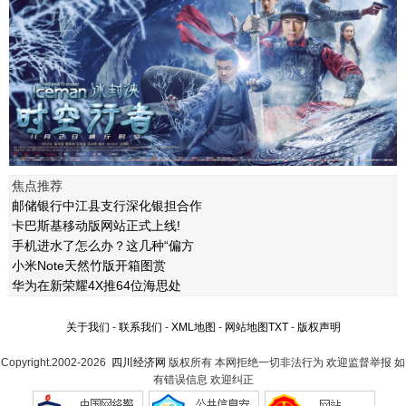
焦点推荐
邮储银行中江县支行深化银担合作
卡巴斯基移动版网站正式上线!
手机进水了怎么办？这几种“偏方
小米Note天然竹版开箱图赏
华为在新荣耀4X推64位海思处
关于我们
-
联系我们
-
XML地图
-
网站地图
TXT
-
版权声明
Copyright.2002-2026
四川经济网
版权所有 本网拒绝一切非法行为 欢迎监督举报 如
有错误信息 欢迎纠正