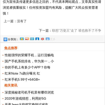
仅为宣传及传递更多信息之目的，不代表本网站观点，文章真实性请
浏览者慎重核实！任何投资加盟均有风险，提醒广大民众投资需谨
慎！
上一篇：没有了
下一篇：
联想“万瓷王”走了 谁也救不了不争
更多
分享到：
气的联想手机
焦点推荐
性能强悍的荣耀手机，运行流畅电
国产手机系统排名，华为第一，小
你的手机上有多少个APP？你每
红米Note 7s跑分曝光 红
红米手机5.99寸+64GB+
相关资讯
深度揭秘老司机手机里有哪些浏览
2020年游戏猜想，利用好5G
开着Jeep大指挥官挣脱过城市