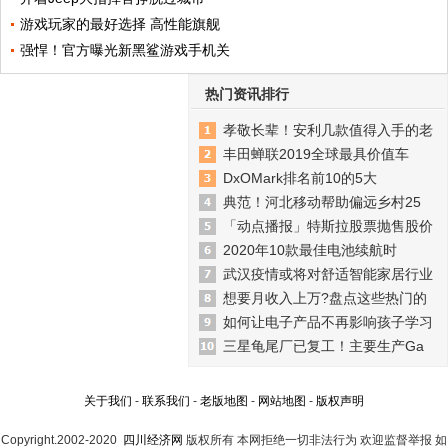
游戏玩家的最好选择 高性能旗舰
强悍！官方曝光新黑鲨游戏手机关
热门资讯排行
孝敬长辈！安利几款值得入手的老
丰田蝉联2019全球最具价值车
DxOMark排名前10的5大
典范！河北移动帮助偏远乡村25
「动点播报」特斯拉股票抛售股价
2020年10款最佳电池续航时
武汉疫情或将对舒适智能家居行业
想要月收入上万?盘点这些热门的
如何让电子产品不再影响孩子学习
三星龟尾厂已复工！主要生产Ga
关于我们
-
联系我们
-
老版地图
-
网站地图
-
版权声明
Copyright.2002-2020
四川经济网
版权所有 本网拒绝一切非法行为 欢迎监督举报 如