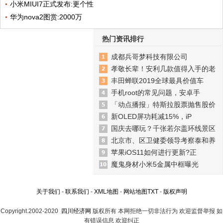
小米MIUI7正式发布:更个性
华为nova2图赏:2000万
热门资讯排行
成都兵哥梦科技有限公司
孝敬长辈！安利几款值得入手的老
丰田蝉联2019全球最具价值车
手机root的常见问题，安卓手
「动点播报」特斯拉股票抛售股价
新OLED屏功耗减15%，iP
国庆去哪玩？千张若尔盖环线景区
北京市、区卫健委领导考察泰和养
苹果iOS11如何进行更新?正
魔鬼身材小米5金属中框曝光
关于我们
-
联系我们
-
XML地图
-
网站地图
TXT
-
版权声明
Copyright.2002-2020
四川经济网
版权所有 本网拒绝一切非法行为 欢迎监督举报 如
有错误信息 欢迎纠正