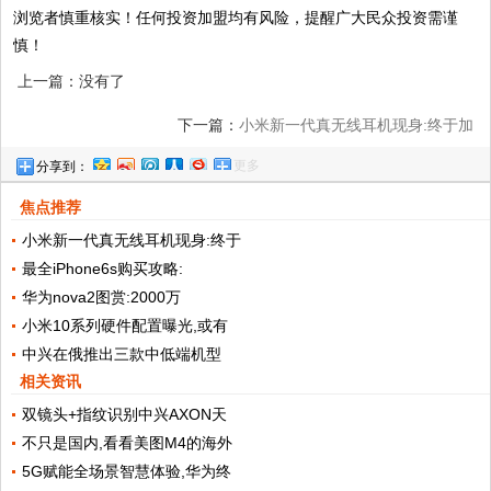
浏览者慎重核实！任何投资加盟均有风险，提醒广大民众投资需谨
慎！
上一篇：没有了
下一篇：
小米新一代真无线耳机现身:终于加
更多
分享到：
入主动降噪
焦点推荐
小米新一代真无线耳机现身:终于
最全iPhone6s购买攻略:
华为nova2图赏:2000万
小米10系列硬件配置曝光,或有
中兴在俄推出三款中低端机型
相关资讯
双镜头+指纹识别中兴AXON天
不只是国内,看看美图M4的海外
5G赋能全场景智慧体验,华为终