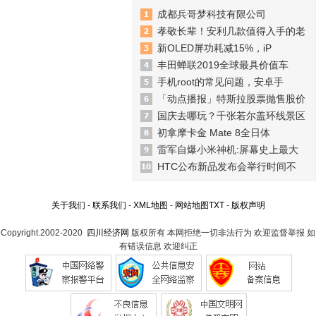
成都兵哥梦科技有限公司
孝敬长辈！安利几款值得入手的老
新OLED屏功耗减15%，iP
丰田蝉联2019全球最具价值车
手机root的常见问题，安卓手
「动点播报」特斯拉股票抛售股价
国庆去哪玩？千张若尔盖环线景区
初拿摩卡金 Mate 8全日体
雷军自爆小米神机:屏幕史上最大
HTC公布新品发布会举行时间不
关于我们
-
联系我们
-
XML地图
-
网站地图
TXT
-
版权声明
Copyright.2002-2020
四川经济网
版权所有 本网拒绝一切非法行为 欢迎监督举报 如
有错误信息 欢迎纠正