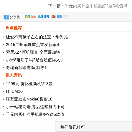
下一篇：
千元内买什么手机最好?这5款值得
更多
分享到：
推荐
焦点推荐
让爱不离孩子左右的法宝：华为儿
2015广州车展重点首发新车汇
索尼XZ4新机曝光,全面屏加骁
小米8落后了吗?是否还值得入手
奇瑞新款瑞虎3x,就等1
相关资讯
1299元!努比亚新机V18发
HTCM10
诺基亚发布Nokia6售价16
小米站稳高端,背后这些努力不可
千元内买什么手机最好?这5款值
热门资讯排行