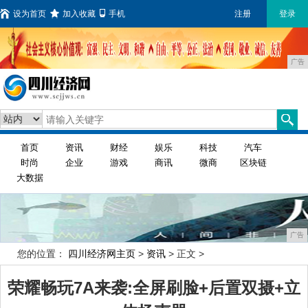
设为首页
加入收藏
手机
注册
登录
广告
首页
资讯
财经
娱乐
科技
汽车
时尚
企业
游戏
商讯
微商
区块链
大数据
广告
您的位置：
四川经济网主页
>
资讯
> 正文 >
荣耀畅玩7A来袭:全屏刷脸+后置双摄+立