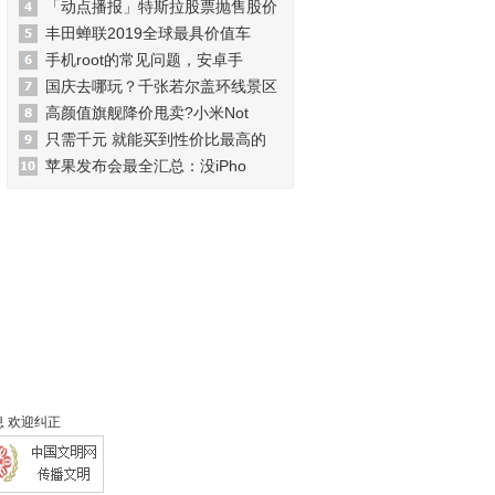
「动点播报」特斯拉股票抛售股价
丰田蝉联2019全球最具价值车
手机root的常见问题，安卓手
国庆去哪玩？千张若尔盖环线景区
高颜值旗舰降价甩卖?小米Not
只需千元 就能买到性价比最高的
苹果发布会最全汇总：没iPho
 欢迎纠正