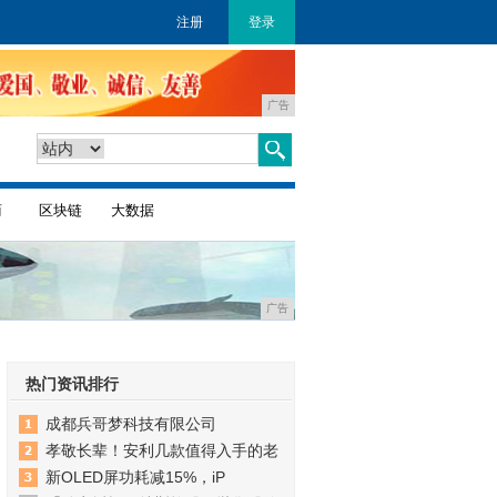
注册
登录
广告
商
区块链
大数据
广告
热门资讯排行
成都兵哥梦科技有限公司
孝敬长辈！安利几款值得入手的老
新OLED屏功耗减15%，iP