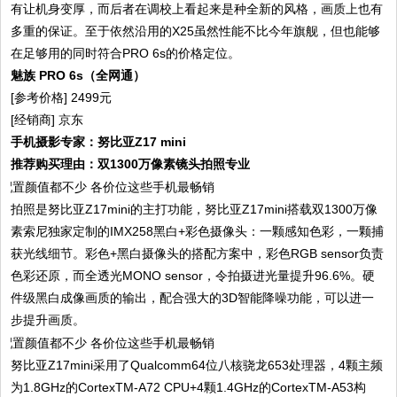
有让机身变厚，而后者在调校上看起来是种全新的风格，画质上也有
多重的保证。至于依然沿用的X25虽然性能不比今年旗舰，但也能够
在足够用的同时符合PRO 6s的价格定位。
魅族 PRO 6s（全网通）
[参考价格] 2499元
[经销商] 京东
手机摄影专家：努比亚Z17 mini
推荐购买理由：双1300万像素镜头拍照专业
拍照是努比亚Z17mini的主打功能，努比亚Z17mini搭载双1300万像
素索尼独家定制的IMX258黑白+彩色摄像头：一颗感知色彩，一颗捕
获光线细节。彩色+黑白摄像头的搭配方案中，彩色RGB sensor负责
色彩还原，而全透光MONO sensor，令拍摄进光量提升96.6%。硬
件级黑白成像画质的输出，配合强大的3D智能降噪功能，可以进一
步提升画质。
努比亚Z17mini采用了Qualcomm64位八核骁龙653处理器，4颗主频
为1.8GHz的CortexTM-A72 CPU+4颗1.4GHz的CortexTM-A53构