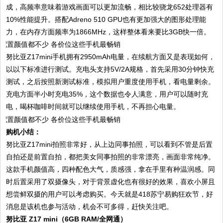
成，高频率意味着游戏画面可以更加流畅，相比较骁龙652处理器有
10%性能提升。搭配Adreno 510 GPU也有更加强大的图形处理能
力，在内存方面频率为1866MHz，这样整体看来要比3GB快一倍。
努比亚Z17mini手机拥有2950mAh电量，在续航方面又是表现如何，
以以下标准进行测试。充电头支持5V/2A规格，首先采用30分钟快充
测试，之后按照新测试标准，模拟用户重度使用手机，看电量剩余。
充电方面半小时充电35%，这个数据也令人满意，用户可以随时充
电，喝杯咖啡时间就可以继续使用手机，不再担心电量。
购机小结：
努比亚Z17mini拍照非常好，从上边同事拍照，可以看到不管是后置
自拍还是前置自拍，都把美女同事拍照的非常漂亮，画面非常纯净。
这款手机颜值高，四种配色大气，质感强，拿在手里有种温润感。同
时后置采用了双摄像头，对于背景虚化也有很好的效果，喜欢小屏且
想尝鲜双摄的用户可以考虑购买。今天就是418苏宁易购狂欢节，好
消息是该机也参与活动，机会不可多得，赶快关注吧。
努比亚 Z17 mini（6GB RAM/全网通）