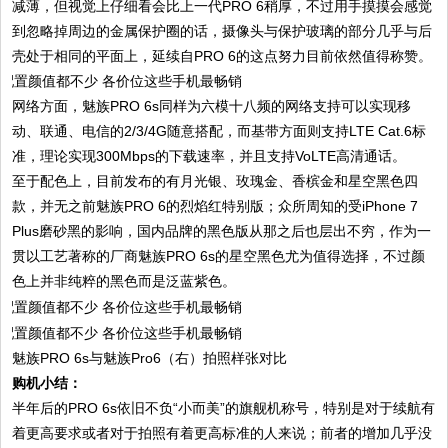
减薄，但视觉上仔细看会比上一代PRO 6稍厚，不过用手摸摸会感觉
到忽略掉周边的金属保护圈的话，摄像头与保护玻璃的部分几乎与后
壳处于相同的平面上，延续自PRO 6的这点努力目前依然值得称赞。
网络方面，魅族PRO 6s同样为六模十八频的网络支持可以实现移
动、联通、电信的2/3/4G随意搭配，而基带方面则支持LTE Cat.6标
准，理论实现300Mbps的下载速率，并且支持VoLTE高清通话。
至于配色上，目前发布的有月光银、玫瑰金、香槟金和星空黑色四
款，并无之前魅族PRO 6的烈焰红特别版；众所周知的受iPhone 7
Plus磨砂黑的影响，国内品牌的黑色版从那之后也层出不穷，作为一
贯以工艺著称的厂商魅族PRO 6s的星空黑色尤为值得选择，不过颜
色上并非纯粹的黑色而是泛蓝紫色。
魅族PRO 6s与魅族Pro6（右）拍照样张对比
购机小结：
半年后的PRO 6s依旧不负“小而美”的旗舰机称号，特别是对于续航有
着更高要求或者对于拍照有着更高标准的人来说；前者的增加几乎没