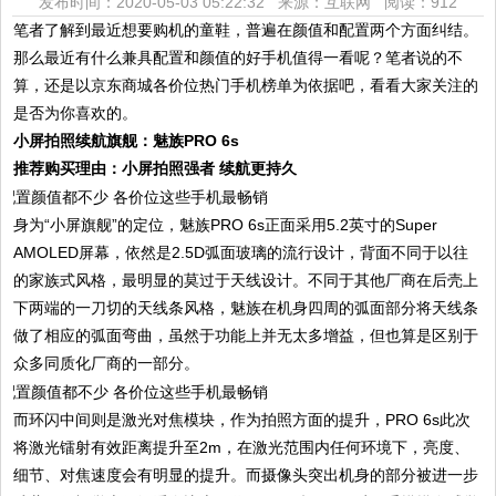
发布时间：2020-05-03 05:22:32 来源：互联网
阅读：912
笔者了解到最近想要购机的童鞋，普遍在颜值和配置两个方面纠结。
那么最近有什么兼具配置和颜值的好手机值得一看呢？笔者说的不
算，还是以京东商城各价位热门手机榜单为依据吧，看看大家关注的
是否为你喜欢的。
小屏拍照续航旗舰：魅族PRO 6s
推荐购买理由：小屏拍照强者 续航更持久
身为“小屏旗舰”的定位，魅族PRO 6s正面采用5.2英寸的Super
AMOLED屏幕，依然是2.5D弧面玻璃的流行设计，背面不同于以往
的家族式风格，最明显的莫过于天线设计。不同于其他厂商在后壳上
下两端的一刀切的天线条风格，魅族在机身四周的弧面部分将天线条
做了相应的弧面弯曲，虽然于功能上并无太多增益，但也算是区别于
众多同质化厂商的一部分。
而环闪中间则是激光对焦模块，作为拍照方面的提升，PRO 6s此次
将激光镭射有效距离提升至2m，在激光范围内任何环境下，亮度、
细节、对焦速度会有明显的提升。而摄像头突出机身的部分被进一步