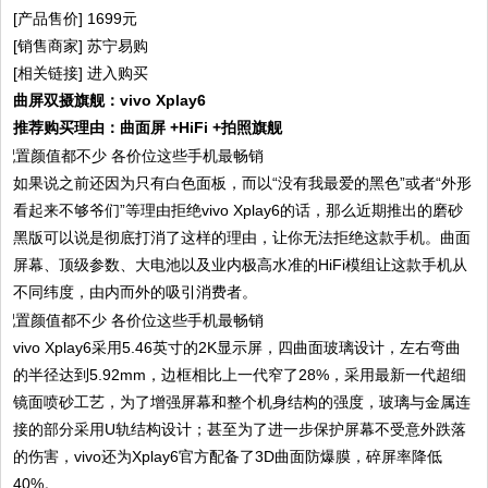
[产品售价] 1699元
[销售商家] 苏宁易购
[相关链接] 进入购买
曲屏双摄旗舰：vivo Xplay6
推荐购买理由：曲面屏 +HiFi +拍照旗舰
如果说之前还因为只有白色面板，而以“没有我最爱的黑色”或者“外形
看起来不够爷们”等理由拒绝vivo Xplay6的话，那么近期推出的磨砂
黑版可以说是彻底打消了这样的理由，让你无法拒绝这款手机。曲面
屏幕、顶级参数、大电池以及业内极高水准的HiFi模组让这款手机从
不同纬度，由内而外的吸引消费者。
vivo Xplay6采用5.46英寸的2K显示屏，四曲面玻璃设计，左右弯曲
的半径达到5.92mm，边框相比上一代窄了28%，采用最新一代超细
镜面喷砂工艺，为了增强屏幕和整个机身结构的强度，玻璃与金属连
接的部分采用U轨结构设计；甚至为了进一步保护屏幕不受意外跌落
的伤害，vivo还为Xplay6官方配备了3D曲面防爆膜，碎屏率降低
40%。