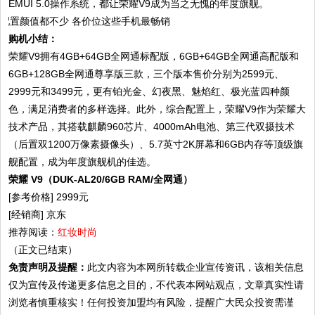
EMUI 5.0操作系统，都让荣耀V9成为当之无愧的年度旗舰。
购机小结：
荣耀V9拥有4GB+64GB全网通标配版，6GB+64GB全网通高配版和
6GB+128GB全网通尊享版三款，三个版本售价分别为2599元、
2999元和3499元，更有铂光金、幻夜黑、魅焰红、极光蓝四种颜
色，满足消费者的多样选择。此外，综合配置上，荣耀V9作为荣耀大
技术产品，其搭载麒麟960芯片、4000mAh电池、第三代双摄技术
（后置双1200万像素摄像头）、5.7英寸2K屏幕和6GB内存等顶级旗
舰配置，成为年度旗舰机的佳选。
荣耀 V9（DUK-AL20/6GB RAM/全网通）
[参考价格] 2999元
[经销商] 京东
推荐阅读：
红妆时尚
（正文已结束）
免责声明及提醒：
此文内容为本网所转载企业宣传资讯，该相关信息
仅为宣传及传递更多信息之目的，不代表本网站观点，文章真实性请
浏览者慎重核实！任何投资加盟均有风险，提醒广大民众投资需谨