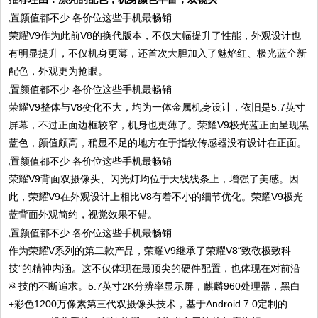
荣耀V9作为此前V8的换代版本，不仅大幅提升了性能，外观设计也
有明显提升，不仅机身更薄，还首次大胆加入了魅焰红、极光蓝全新
配色，外观更为抢眼。
荣耀V9整体与V8变化不大，均为一体金属机身设计，依旧是5.7英寸
屏幕，不过正面边框较窄，机身也更薄了。荣耀V9极光蓝正面呈现黑
蓝色，颜值颇高，稍显不足的地方在于指纹传感器没有设计在正面。
荣耀V9背面双摄像头、闪光灯均位于天线线条上，增强了美感。因
此，荣耀V9在外观设计上相比V8有着不小的细节优化。荣耀V9极光
蓝背面外观简约，视觉效果不错。
作为荣耀V系列的第二款产品，荣耀V9继承了荣耀V8“致敬极致科
技”的精神内涵。这不仅体现在最顶尖的硬件配置，也体现在对前沿
科技的不断追求。5.7英寸2K分辨率显示屏，麒麟960处理器，黑白
+彩色1200万像素第三代双摄像头技术，基于Android 7.0定制的