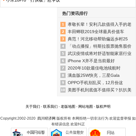
小米10Pro「打快板」惹争议
热门资讯排行
孝敬长辈！安利几款值得入手的老
丰田蝉联2019全球最具价值车
典范！河北移动帮助偏远乡村25
「动点播报」特斯拉股票抛售股价
武汉疫情或将对舒适智能家居行业
iPhone X并不是当前最好
2020年10款最佳电池续航时
满血版25W快充，三星Gala
OPPO手机别乱买，12月份这
美图手机到底值不值得买？扒扒美
关于我们
-
联系我们
-
老版地图
-
网站地图
-
版权声明
Copyright.2002-2020
四川经济网
版权所有 本网拒绝一切非法行为 欢迎监督举报 如
有错误信息 欢迎纠正