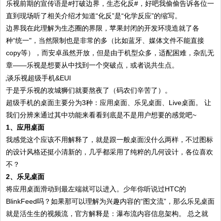
乐视前期的宣传语是#打破边界，生态化反#，好吧我偷偷告诉各位一
直到现场听了相关介绍才知道“化反”是“化学反应”的缩写。
边界我在此理解为生态圈的界限，苹果封闭的开发环境造就了各
种“统一"，当然限制也是非常的多（比如蓝牙、媒体文件不能直接
copy等），而安卓虽然开放，但是由于机型众多，适配困难，杂乱无
章——乐视是想要从中找到一个突破点，或者说共生点。
于是乎乐视的攻城狮们就要熬夜了（码农们辛苦了）。
超级手机的桌面主要分为3种：应用桌面、乐见桌面、Live桌面。 让
我们分辨来通过其中功能来看看到底是不是用户想要的感觉吧~
1、应用桌面
我感觉这个应该不用解释了，就是跟一般桌面没什么两样，不过图标
的设计风格还挺小清新的，几乎都采用了纯粹的几何设计，各位喜欢
不？
2、乐见桌面
将应用桌面滑动到最左端就可以进入。少年你听说过HTC的
BlinkFeed吗？如果那可以理解为兴趣内容的“图文流”，那么乐见桌面
就是活生生的视频流，官方解释是：瀑布流内容信息架构。 总之就