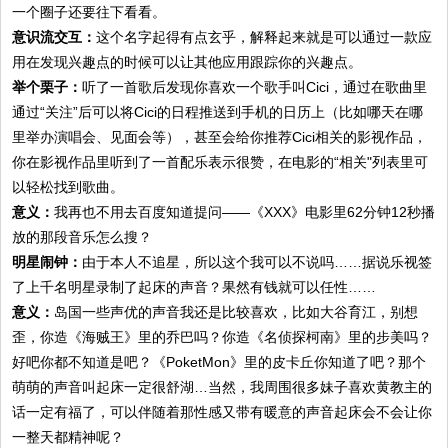
一个圈子还要往下看看。
意识流交互：
这个名字起得有点玄乎，解释起来就是可以通过一款应
用在发现兴趣点的时候可以让其他应用跟踪你的兴趣点。
举个栗子：
听了一首歌后发现你喜欢一个歌手叫Cici，通过在歌曲里
通过“关注”后可以将Cici的日程推送到手机的日历上（比如哪天在哪
里举办演唱会、见面会等），甚至会给你推荐Cici相关的影视作品，
你在影视作品里听到了一首配乐表示很赞，在电影的“相关"列表里可
以轻松找到歌曲。
意义：
我再也不用去百度知道提问——《XXX》电影里62分钟12秒播
放的那段音乐怎么搜？
明星闹钟：
由于本人不追星，所以这个我可以不说吗……据说乐视签
了上千名明星录制了起床的声音？果然有钱就可以任性……
意义：
岛国一些声优的声音我还是比较喜欢，比如大谷育江，别想
歪，你造《海贼王》里的乔巴吗？你造《名侦探柯南》里的步美吗？
好吧你都不知道是吧？《PoketMon》里的皮卡丘你知道了吧？那个
萌萌的声音叫起床一定很舒湖…当然，我周围很多妹子喜欢黄教主的
话一定有福了，可以伴随着那性感又带有暖意的声音起床会不会让你
一整天都精神呢？