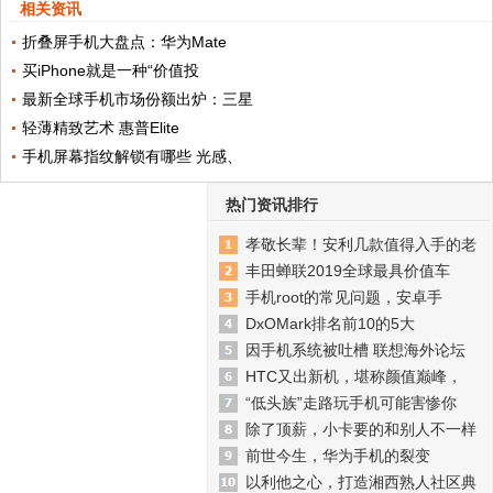
相关资讯
折叠屏手机大盘点：华为Mate
买iPhone就是一种“价值投
最新全球手机市场份额出炉：三星
轻薄精致艺术 惠普Elite
手机屏幕指纹解锁有哪些 光感、
热门资讯排行
孝敬长辈！安利几款值得入手的老
丰田蝉联2019全球最具价值车
手机root的常见问题，安卓手
DxOMark排名前10的5大
因手机系统被吐槽 联想海外论坛
HTC又出新机，堪称颜值巅峰，
“低头族”走路玩手机可能害惨你
除了顶薪，小卡要的和别人不一样
前世今生，华为手机的裂变
以利他之心，打造湘西熟人社区典