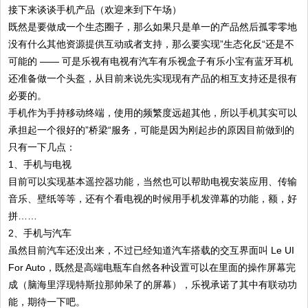
接下来谈谈手机产品（欢迎来到下午场）
既然是要做成一个生态圈子，那么如果只是单一的产品然后孤零零地
没有什么其他资源提供互动或者支持，那么要实现”生态化反“还是不
可能的 —— 可是乐视有电视有汽车有乐视盒子有乐小宝有蓝牙耳机
还准备做一个头盔，从目前来说先实现现有产品的相互支持还是很有
必要的。
手机作为手持移动终端，使用的频繁度远超其他，所以手机其实可以
承担起一个很好的”桥梁“服务，可能是因为刚起步的原因目前做到的
只有一下几点：
1、手机与电视
目前可以实现基本遥控器功能，当然也可以帮助电视安装应用、传输
音乐、壁纸等等，还有个看电视的时候用手机发弹幕的功能，额，好
拼……
2、手机与汽车
虽然目前汽车还没出来，不过已经知道汽车搭载的交互界面叫 Le UI
For Auto，既然是高端电瓶车自然各种设置可以在里面的操作屏幕完
成（脑海里浮现特斯拉那帅呆了的屏幕），乐视承诺了其中有联动功
能，期待一下吧。