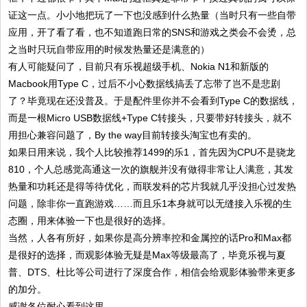
证这一点。小小地把玩了一下也没感到什么热量（当时只有一些自带
应用，开了看了看，也不知道跑日常的SNS和游戏之类会不会烫，总
之当时只玩自带应用的时候发热量还是满意的）
有人可能疑问了，目前只有乐视超级手机、Nokia N1和新版的
Macbook用Type C，过后不小心数据线搞丢了忘带了岂不是悲剧
了？毕竟现在还没普及。于是配件里你并不会看到Type C的数据线，
而是一根Micro USB数据线+Type C转接头，只要带好转接头，就不
用担心兼容问题了，By the way目前转接头淘宝也有卖的。
如果日用来说，我个人比较推荐1499的乐1，首先因为CPU不是骁龙
810，个人总感觉高通这一次的旗舰并没有做得非常让人满意，其发
热量和功耗还是得等待优化，而联发科的芯片我就几乎没担心过发热
问题，除非你一直跑游戏……而且乐1本身就可以无缝接入乐视的生
态圈，用来体验一下也是很好的选择。
当然，人各有所好，如果你是高分辨率控和金属控的话Pro和Max都
是很好的选择，而观影体验无疑是Max等级最高了，毕竟乐视与夏
普、DTS、杜比等公司进行了深度合作，相信会给观影体验带来更多
的加分。
感谢各位耐心看到这里