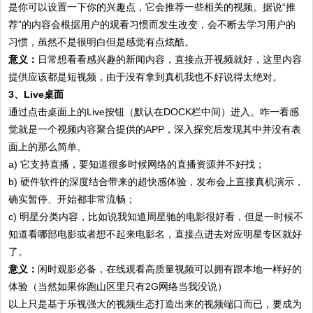
是你可以设置一下你的兴趣点，它会推荐一些相关的视频。据说“推
荐”的内容会根据用户的观看习惯而发生改变，会不断去学习用户的
习惯，虽然不是很明白但是感觉有点炫酷。
意义：
日常想看看感兴趣的新闻内容，直接点开视频就好，这里内容
提供应该都是短视频，由于没有拿到真机我也不好说得太绝对。
3、Live桌面
通过点击桌面上的Live按钮（默认在DOCK栏中间）进入。咋一看感
觉就是一个视频内容聚合提供的APP，深入探究后发现其中并没有表
面上的那么简单。
a) 它支持直播，要知道很多时候网络的直播资源并不好找；
b) 硬件软件的深度结合带来的超快感体验，发布会上直接真机演示，
确实暂停、开始都非常流畅；
c) 明星分类内容，比如说我知道周星驰的电影很好看，但是一时候不
知道看哪部电影或者想不起来电影名，直接点进去对应明星专区就好
了。
意义：
闲时观影必备，在线观看高质量视频可以拥有跟本地一样好的
体验（当然如果你跑山区里只有2G网络当我没说）
以上只是基于乐视强大的视频生态打造出来的视频端口而已，要成为