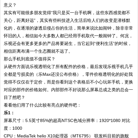
意义？
其实有可能很多朋友觉得“我只是买一台手机啊，这些东西感觉都不
关心，距离好远”，其实有些科技进入生活后给人们的改变是潜移默
化的，在逐渐的渗透后侵占你的生活，简单来说比如闹钟，除非非常
怀旧的人，相信如今大多数人都已经用手机取代一般闹钟了。何况，
乐视还会有更多更多的产品将要诞生，当它起到“便利生活”的时候，
相信距离布满一个生态圈就不远了。
那么手机到底值不值得买？
从硬件方面说乐视透明化了所有配件的价格，最后发现乐视手机几乎
全都是亏损卖的（乐Max还没公布价格），零件价格透明化的好处我
觉得不仅仅在于定价，而是你看到这个表格后不小心玩坏手机，更换
对应的部件的价格如何。内部部件不好说那么屏幕总成之类的总会一
目了然吧？
看看他们用了什么比较有亮点的硬件吧：
乐1：
屏幕尺寸：5.5英寸85%的超高NTSC色域分辨率：1920*1080 对比
度：1000
CPU：MediaTek helio X10处理器（MT6795） 联发科目前的旗舰