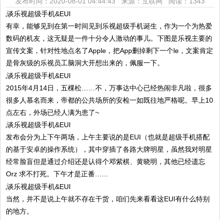
发布时间：2020-08-01 04:44:43 来源：互联网
阅读：1343
有幸，能够见到在第一时间见到乐视超级手机诞生，作为一个为热爱
数码的机友，这无疑是一件十分令人激动的事儿。下图是乐视主要的
宣传文案，针对性地点名了Apple，把App删掉剩下一个le，文案肯定
是骨灰级的乐视员工脑洞大开想出来的，佩服一下。
2015年4月14日，五棵松……不，万事达中心已经热闹非凡啦，很多
很多人慕名而来，帝都的公共场所的安检一如既往地严格呢。早上10
点左右，外场已经人满为患了~
发布会分为上下午两场，上午主要说的是EUI（也就是超级手机搭配
的基于安卓的操作系统），其中穿插了各路大牌明星，虽然我对明星
经常脸盲但是通过介绍还是认得个邓紫棋、黄晓明，其他已经遗忘
Orz 求不打死。下午才是正番……
当然，并不是说上午就不存在干货，咱们先来看看这EUI有什么特别
的地方。