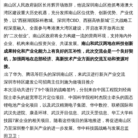
南山区人民政府副区长肖辉开场致辞，他说深圳南山区抢抓粤港澳大
湾区建设重大历史机遇，充分发挥南山区位优势、创新优势、产业优
势，以“西丽湖国际科教城、深圳湾CBD、西丽高铁新城”三大战略工
程深度融入、全面参与粤港澳大湾区建设，开启改革开放再出发
的“二次创业”。南山区政府将全力构建一流的营商环境，支持海内外
企业、机构来南山投资兴业、共谋发展。
南山和武汉两地在科技创新
成果转化和产业化能力上有良好的互补性，此次交流会是一个良好契
机，加强两地在总部经济、高新技术产业方面的交流互动和资源对
接。
深圳市特区建发公司招商主任刘施为做项目推介
本次活动共进行了9个项目的战略签约，分别来自中国工程院刘经南
院士牵头的超宽带芯片定位项目、中国科学院程时杰院士牵头的固态
锂电池产业化项目，以及武汉精测电子集团、华中数控、联桥国际和
武汉先进院、康圣环球、武汉开目信息、武汉天罡信息、华工大学科
技园7家企业的相关项目。随着这些项目的落地推进，将促进南山区
乃至深圳整个新兴产业的进一步发展。华中科技园战略与发展总监
田卫卫：