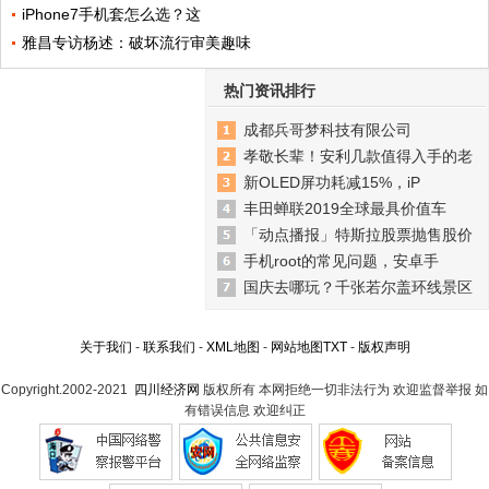
iPhone7手机套怎么选？这
雅昌专访杨述：破坏流行审美趣味
热门资讯排行
成都兵哥梦科技有限公司
孝敬长辈！安利几款值得入手的老
新OLED屏功耗减15%，iP
丰田蝉联2019全球最具价值车
「动点播报」特斯拉股票抛售股价
手机root的常见问题，安卓手
国庆去哪玩？千张若尔盖环线景区
关于我们
-
联系我们
-
XML地图
-
网站地图
TXT
-
版权声明
Copyright.2002-2021
四川经济网
版权所有 本网拒绝一切非法行为 欢迎监督举报 如
有错误信息 欢迎纠正