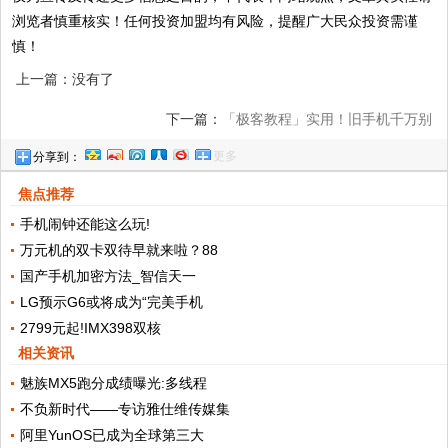
浏览者慎重核实！任何投资加盟均有风险，提醒广大民众投资需谨
慎！
上一篇：没有了
下一篇：
「极客教程」实用！旧手机千万别
更多
分享到：
扔！知道这些可以省好几千块!
焦点推荐
手机闹钟还能这么玩!
万元机的双卡双待早就来啦？88
国产手机加密方法_智信天一
LG预示G6或将成为“完美手机
2799元起!IMX398双核
相关资讯
魅族MX5跑分成绩曝光:多线程
不负新时代——专访雅仕维传媒集
阿里YunOS已成为全球第三大