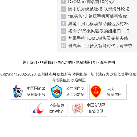
DxOMark排名前10的5大
因手机系统被吐槽 联想海外论坛
“低头族”走路玩手机可能害惨你
典范！河北移动帮助偏远乡村25
搭盒子VS乘风破浪的姐姐们，打
苹果手机HOME键失灵先别去修
当汽车工业步入智能时代，蔚来或
关于我们
-
联系我们
-
XML地图
-
网站地图
TXT
-
版权声明
Copyright.2002-2020
四川经济网
版权所有 本网拒绝一切非法行为 欢迎监督举报 如
有错误信息 欢迎纠正