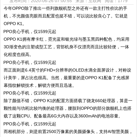
发布时间：2020-06-26 07:00:55 来源：互联网
阅读：1779
今年OPPO除了推出一些列旗舰机型之外还有一款主打性价比的手
机，不光颜值亮眼而且配置也挺不错，可以说比较良心了。它就是
OPPO K1。
OPPO K1拥有摩卡红，霓光蓝和银光绿与墨玉黑四种配色，均采用
3D渐变色的注塑成型工艺，背部机身不仅漂亮而且比较轻便，一体
化程度也很高。
而正面则是6.4英寸的FHD+分辨率的OLED水滴全面屏设计，对称设
计美学，屏占比也很高。当然，最重要的是OPPO K1配备了光感屏
幕指纹解锁技术，解锁方便而且迅速。
除了颜值不错，OPPO K1的配置方面搭载了骁龙660处理器，算是一
颗性能与功耗比较均衡的处理器，腰肢到OPPO的部分旗舰机上也搭
载了这颗CPU。配备最高6G大内存以及3600mAh的电池容量。
而相机部分，则是前置2500万像素的美颜摄像头，支持AI智慧美颜，