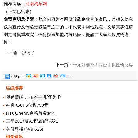
推荐阅读：
河南汽车网
（正文已结束）
免责声明及提醒：
此文内容为本网所转载企业宣传资讯，该相关信息
仅为宣传及传递更多信息之目的，不代表本网站观点，文章真实性请
浏览者慎重核实！任何投资加盟均有风险，提醒广大民众投资需谨
慎！
上一篇：没有了
下一篇：
千元好选择！两台手机性价比爆
更多
分享到：
表，一台长续航，一台高颜值
焦点推荐
筚路蓝缕，“拍照手机”华为 P
神舟X50TS仅售799元
HTCOneM9台湾首发:约4
三星2017版A7配置确认双1
美颜双摄+骁龙625!
相关资讯