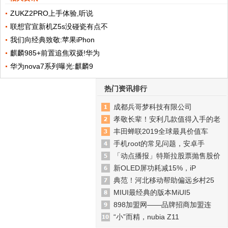
ZUKZ2PRO上手体验,听说
联想官宣新机Z5s没碰瓷有点不
我们向经典致敬:苹果iPhon
麒麟985+前置追焦双摄!华为
华为nova7系列曝光:麒麟9
热门资讯排行
成都兵哥梦科技有限公司
孝敬长辈！安利几款值得入手的老
丰田蝉联2019全球最具价值车
手机root的常见问题，安卓手
「动点播报」特斯拉股票抛售股价
新OLED屏功耗减15%，iP
典范！河北移动帮助偏远乡村25
MIUI最经典的版本MiUI5
898加盟网——品牌招商加盟连
“小”而精，nubia Z11