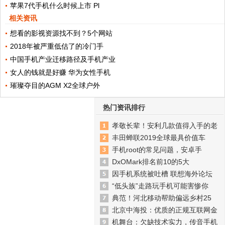
苹果7代手机什么时候上市 Pl
相关资讯
想看的影视资源找不到？5个网站
2018年被严重低估了的冷门手
中国手机产业迁移路径及手机产业
女人的钱就是好赚 华为女性手机
璀璨夺目的AGM X2全球户外
热门资讯排行
孝敬长辈！安利几款值得入手的老
丰田蝉联2019全球最具价值车
手机root的常见问题，安卓手
DxOMark排名前10的5大
因手机系统被吐槽 联想海外论坛
“低头族”走路玩手机可能害惨你
典范！河北移动帮助偏远乡村25
北京中海投：优质的正规互联网金
机舞台：欠缺技术实力，传音手机