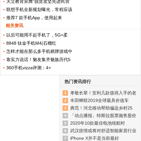
天立教育荣膺“脱贫攻坚先进民营
联想手机全新规划曝光，常程应该
推荐7 款手机App，使用起来
相关资讯
以后可能用不起手机了，5G+柔
8848 钛金手机M4(石榴红
怎样才能在那么多手机棋牌游戏中
靠实力说话！魅友集齐魅族历代5
360手机vizza评测：4+
热门资讯排行
孝敬长辈！安利几款值得入手的老
丰田蝉联2019全球最具价值车
典范！河北移动帮助偏远乡村25
「动点播报」特斯拉股票抛售股价
2020年10款最佳电池续航时
武汉疫情或将对舒适智能家居行业
iPhone X并不是当前最好