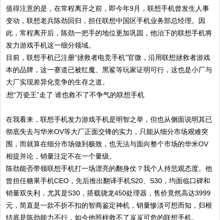
值得注意的是，在常程离开之前，即今年9月，联想手机曾发生人事
变动，联想老兵陈劲回归，担任联想中国区手机业务部总经理。因
此，常程离开后，陈劲一把手的地位更加巩固，他治下的联想手机将
发力游戏手机这一细分领域。
目前，联想手机已注册“拯救者电竞手机”官微，沿用联想拯救者游戏
本的品牌，这一赛道已被红魔、黑鲨等玩家证明可行，这也是小厂与
大厂实现差异化竞争的生存之道。
在我看来，联想手机发力游戏手机是明智之举，但也从侧面说明其已
彻底失去与华米OV等大厂正面交锋的实力，只能从细分市场艰难突
围，而就算在细分市场做到极致，也无法与面向整个市场的华米OV
相提并论，销量注定不在一个量级。
陈劲能否带领联想手机打一场漂亮的翻身仗？我个人持悲观态度。他
曾担任糖果手机CEO，先后推出翻译手机S20、S30，均面临口碑和
销量双失利，尤其是S30，搭载骁龙450处理器，售价竟然高达3999
元，简直是一款不折不扣的智商鉴定神机，销量惨淡可想而知，归根
结底是陈劲能力不行，如今他照样救不了岌岌可危的联想手机。