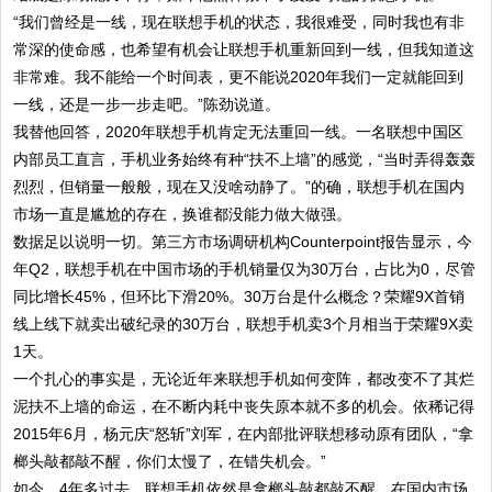
“我们曾经是一线，现在联想手机的状态，我很难受，同时我也有非
常深的使命感，也希望有机会让联想手机重新回到一线，但我知道这
非常难。我不能给一个时间表，更不能说2020年我们一定就能回到
一线，还是一步一步走吧。”陈劲说道。
我替他回答，2020年联想手机肯定无法重回一线。一名联想中国区
内部员工直言，手机业务始终有种“扶不上墙”的感觉，“当时弄得轰轰
烈烈，但销量一般般，现在又没啥动静了。”的确，联想手机在国内
市场一直是尴尬的存在，换谁都没能力做大做强。
数据足以说明一切。第三方市场调研机构Counterpoint报告显示，今
年Q2，联想手机在中国市场的手机销量仅为30万台，占比为0，尽管
同比增长45%，但环比下滑20%。30万台是什么概念？荣耀9X首销
线上线下就卖出破纪录的30万台，联想手机卖3个月相当于荣耀9X卖
1天。
一个扎心的事实是，无论近年来联想手机如何变阵，都改变不了其烂
泥扶不上墙的命运，在不断内耗中丧失原本就不多的机会。依稀记得
2015年6月，杨元庆“怒斩”刘军，在内部批评联想移动原有团队，“拿
榔头敲都敲不醒，你们太慢了，在错失机会。”
如今，4年多过去，联想手机依然是拿榔头敲都敲不醒，在国内市场