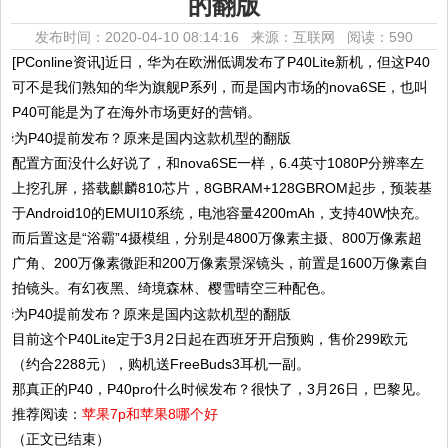
的翻版
发布时间：2020-04-10 08:14:16 来源：互联网
阅读：590
[PConline资讯]近日，华为在欧洲低调发布了P40Lite新机，但这P40
可不是我们熟知的华为旗舰P系列，而是国内市场的nova6SE，也叫
P40可能是为了在海外市场更好的营销。
配置方面没什么好说了，和nova6SE一样，6.4英寸1080P分辨率左
上挖孔屏，搭载麒麟810芯片，8GBRAM+128GBROM起步，预装基
于Android10的EMUI10系统，电池容量4200mAh，支持40W快充。
而后置这是“浴霸”4摄模组，分别是4800万像素主摄、800万像素超
广角、200万像素微距和200万像素景深镜头，前置是1600万像素自
拍镜头。有幻夜黑、绮境森林、樱雪晴空三种配色。
目前这个P40Lite定于3月2日起在西班牙开启预购，售价299欧元
（约合2288元），购机送FreeBuds3耳机一副。
那真正的P40，P40pro什么时候发布？很快了，3月26日，巴黎见。
推荐阅读：
苹果7p和苹果8哪个好
（正文已结束）