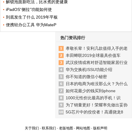
解锁泡面新吃法，比水煮的更健康
iPadOS“侧拉”功能如何使
到底发生了什么 2019年平板
便携轻办公工具 华为MateP
热门资讯排行
孝敬长辈！安利几款值得入手的老
丰田蝉联2019全球最具价值车
武汉疫情或将对舒适智能家居行业
华为交换机ISSU功能介绍
你不知道的微信小秘密
日本的电商为啥没那么火？为什么
如何花最少的钱买到iphone
1000元性价比最高的手机！识
为了销量更好！荣耀率先做出妥协
5G芯片中的佼佼者！高通骁龙8
关于我们
-
联系我们
-
老版地图
-
网站地图
-
版权声明