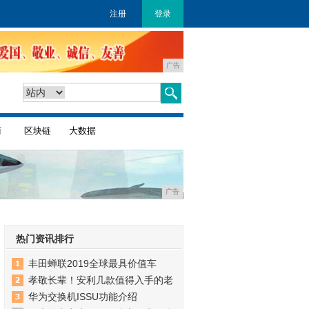
注册
登录
广告
商
区块链
大数据
广告
热门资讯排行
丰田蝉联2019全球最具价值车
孝敬长辈！安利几款值得入手的老
华为交换机ISSU功能介绍