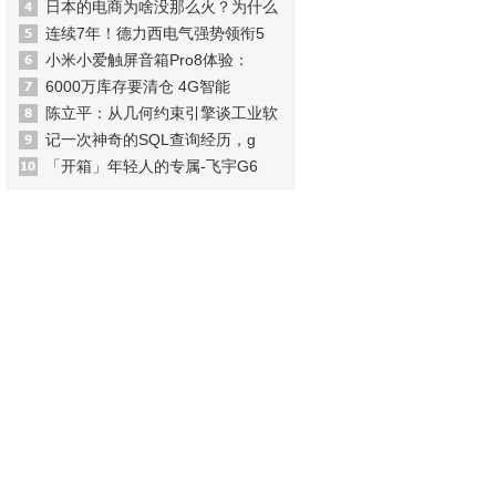
日本的电商为啥没那么火？为什么
连续7年！德力西电气强势领衔5
小米小爱触屏音箱Pro8体验：
6000万库存要清仓 4G智能
陈立平：从几何约束引擎谈工业软
记一次神奇的SQL查询经历，g
「开箱」年轻人的专属-飞宇G6