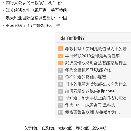
内行人公认的三款“好手机”，价
江苏约谈智能电视厂家：关不掉的
澳大利亚国际游客调查出炉！中国
亚马逊疯了！7年砸250亿，把
热门资讯排行
孝敬长辈！安利几款值得入手的老
丰田蝉联2019全球最具价值车
武汉疫情或将对舒适智能家居行业
华为交换机ISSU功能介绍
你不知道的微信小秘密
日本的电商为啥没那么火？为什么
如何花最少的钱买到iphone
早知道，华为手机上的扫描功能这
华为EMUI“多屏协同”黑科技
佩洛西警告欧洲“别接近华为”，
关于我们
-
联系我们
-
老版地图
-
网站地图
-
版权声明