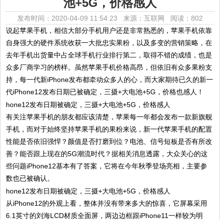
池+5G，价格感人
发布时间：2020-04-09 11:54:23 来源：互联网
阅读：802
说起苹果手机，相信大部分手机用户还是非常熟悉的，苹果手机依靠
自身强大的硬件系统收获一大批忠实果粉，以及多变的营销策略，在
去年手机出货量中占全球手机行业排行第二，取得不错的成绩，也是
众多厂商学习的榜样。虽然苹果手机价格高昂，但依旧有众多果粉支
持，每一代新iPhone发布都牵动众多人的心，而大家期待已久的新一
代iPhone12发布日期已被确定，三摄+大电池+5G，价格也感人！
有关注苹果手机的朋友都应该清楚，苹果每一年都会发布一款新旗舰
手机，而对于始终坚持苹果手机的果粉来说，新一代苹果手机的配置
性能是否依旧强悍？颜值是否打磨到位？电池、信号短板是否有所改
善？能否跟上现在的5G潮流时代？据相关消息透露，大众关心的这
些问题iPhone12基本有了答案，它将在今年秋季登场亮相，主要参
数也已被确认。
从iPhone12的外观上看，整体并没有带来多大的惊喜，它屏幕采用
6.1英寸的刘海LCD材质全面屏，两边边框跟iPhone11一样较为明