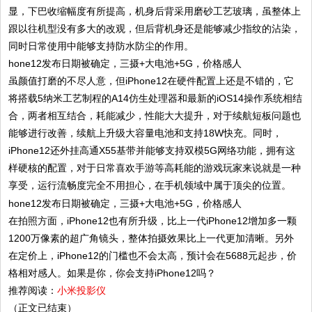
显，下巴收缩幅度有所提高，机身后背采用磨砂工艺玻璃，虽整体上
跟以往机型没有多大的改观，但后背机身还是能够减少指纹的沾染，
同时日常使用中能够支持防水防尘的作用。
虽颜值打磨的不尽人意，但iPhone12在硬件配置上还是不错的，它
将搭载5纳米工艺制程的A14仿生处理器和最新的iOS14操作系统相结
合，两者相互结合，耗能减少，性能大大提升，对于续航短板问题也
能够进行改善，续航上升级大容量电池和支持18W快充。同时，
iPhone12还外挂高通X55基带并能够支持双模5G网络功能，拥有这
样硬核的配置，对于日常喜欢手游等高耗能的游戏玩家来说就是一种
享受，运行流畅度完全不用担心，在手机领域中属于顶尖的位置。
在拍照方面，iPhone12也有所升级，比上一代iPhone12增加多一颗
1200万像素的超广角镜头，整体拍摄效果比上一代更加清晰。另外
在定价上，iPhone12的门槛也不会太高，预计会在5688元起步，价
格相对感人。如果是你，你会支持iPhone12吗？
推荐阅读：
小米投影仪
（正文已结束）