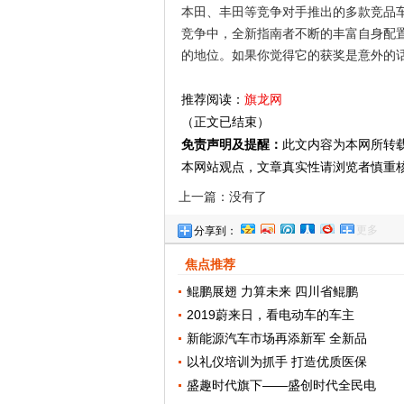
本田、丰田等竞争对手推出的多款竞品车
竞争中，全新指南者不断的丰富自身配置，
的地位。如果你觉得它的获奖是意外的
推荐阅读：
旗龙网
（正文已结束）
免责声明及提醒：
此文内容为本网所转
本网站观点，文章真实性请浏览者慎重
上一篇：没有了
更多
分享到：
焦点推荐
鲲鹏展翅 力算未来 四川省鲲鹏
2019蔚来日，看电动车的车主
新能源汽车市场再添新军 全新品
以礼仪培训为抓手 打造优质医保
盛趣时代旗下——盛创时代全民电