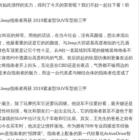
拥有如此强悍的实力，得到了今天的荣誉呢？我们不妨一起往下看！听
位95后的帅哥。用他的话说，在当今社会，没有高颜值，想出来混出
，他最看重的还是它的的颜值。与Jeep大切诺基高度相似的七孔盾
撞色车顶更是让它个性十足。从A柱一直延续到车尾的镀铬装饰饰条不
车身简约中透露出高贵时尚的气质。前后拱起的轮眉仿佛则更像发达的
将指南者开上街头，无论是在CBD还是在夜店，气势都不输周边的
也是来自指南者的魅力，而这一台代表柔与钢结合体的指南者也变成了
个顽主。除了玩摩托车它还爱玩四驱。他说车不仅要好看，最关键还是
过性特别强，每次和朋友们一起出去玩儿，它的指南者甚至不逊色于那
紧凑级的SUV中估计没几个车敢和它比肩。其实，王先生的爸爸之前有
如今在买车时，他决定让情怀落地。作为拥有78年专业四驱造车经验
ec-Terrain是指南者的"招牌菜"。指南者上配备的新一代轻量化ActiveDrive智