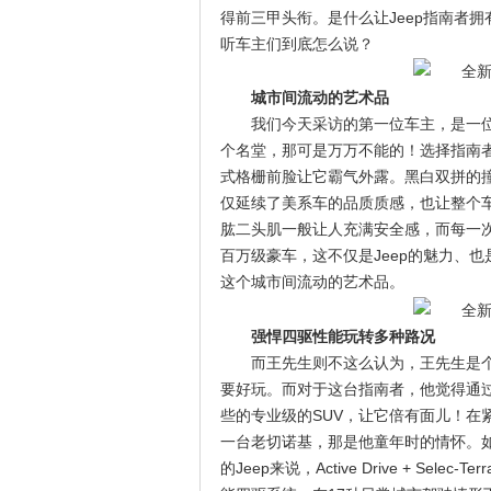
得前三甲头衔。是什么让Jeep指南者
听车主们到底怎么说？
城市间流动的艺术品
我们今天采访的第一位车主，是一
个名堂，那可是万万不能的！选择指南者
式格栅前脸让它霸气外露。黑白双拼的
仅延续了美系车的品质质感，也让整个
肱二头肌一般让人充满安全感，而每一次
百万级豪车，这不仅是Jeep的魅力、
这个城市间流动的艺术品。
强悍四驱性能玩转多种路况
而王先生则不这么认为，王先生是
要好玩。而对于这台指南者，他觉得通
些的专业级的SUV，让它倍有面儿！在
一台老切诺基，那是他童年时的情怀。
的Jeep来说，Active Drive + Sel