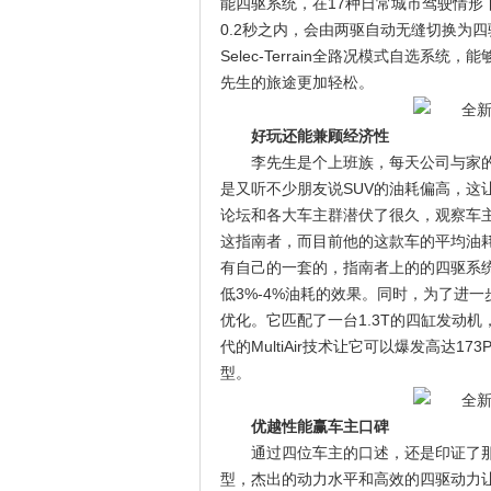
能四驱系统，在17种日常城市驾驶情
0.2秒之内，会由两驱自动无缝切换为
Selec-Terrain全路况模式自选
先生的旅途更加轻松。
好玩还能兼顾经济性
李先生是个上班族，每天公司与家的
是又听不少朋友说SUV的油耗偏高，这
论坛和各大车主群潜伏了很久，观察车
这指南者，而目前他的这款车的平均油耗
有自己的一套的，指南者上的的四驱系
低3%-4%油耗的效果。同时，为了进
优化。它匹配了一台1.3T的四缸发动机
代的MultiAir技术让它可以爆发高达
型。
优越性能赢车主口碑
通过四位车主的口述，还是印证了那
型，杰出的动力水平和高效的四驱动力让