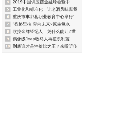
2019中国供应链金融峰会暨中
工业化和标准化，让老酒风味离我
重庆市丰都县职业教育中心举行“
“香格里拉·奔向未来×原生氢水
欧拉金牌经纪人，凭什么能让Z世
偶像级Jeep牧马人再揽凯利蓝
到底谁才是性价比之王？来听听传