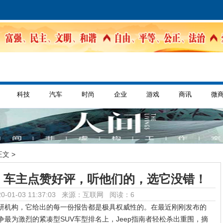
科技
汽车
时尚
企业
游戏
商讯
微
正文 >
威盖章，车主点赞好评，听他们的，选它没错！
-01-03 11:37:03 来源：互联网
阅读：6
市场调研机构，它给出的每一份报告都是极具权威性的。在最近刚刚发布的
争最为激烈的紧凑型SUV车型排名上，Jeep指南者轻松杀出重围，摘