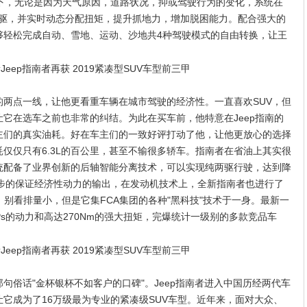
形下，无论是因为天气原因，道路状况，抑或驾驶行为的变化，系统在
四驱，并实时动态分配扭矩，提升抓地力，增加脱困能力。配合强大的
系统，能够轻松完成自动、雪地、运动、沙地共4种驾驶模式的自由转换，让王
两点一线，让他更看重车辆在城市驾驶的经济性。一直喜欢SUV，但
让它在选车之前也非常的纠结。为此在买车前，他特意在Jeep指南的
主们的真实油耗。好在车主们的一致好评打动了他，让他更放心的选择
仅仅只有6.3L的百公里，甚至不输很多轿车。指南者在省油上其实很
统配备了业界创新的后轴智能分离技术，可以实现纯两驱行驶，达到降
一步的保证经济性动力的输出，在发动机技术上，全新指南者也进行了
，别看排量小，但是它集FCA集团的各种"黑科技"技术于一身。最新一
173Ps的动力和高达270Nm的强大扭矩，完爆统计一级别的多款竞品车
句俗话"金杯银杯不如客户的口碑"。Jeep指南者进入中国历经两代车
它成为了16万级最为专业的紧凑级SUV车型。近年来，面对大众、