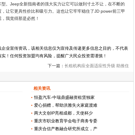
型。Jeep全新指南者的强大实力让它可以做到寸土不让，在不断的
让它更具性价比和吸引力。这也让它牢牢稳住了JD power前三甲
话，我觉得那是必然！
载企业宣传资讯，该相关信息仅为宣传及传递更多信息之目的，不代表
核实！任何投资加盟均有风险，提醒广大民众投资需谨慎！
下一篇：
长租机构应全面适应性升级 助推住
房租赁市场规范发展
相关资讯
恒盈汽车-中瑞鼎盛融资租赁独家
爱心捐赠，帮助洪雅失火家庭渡难
两大文创IP亮相成都，天使杯少
重庆市职业教育学会电子商务专委
重庆合信产教融合研究所成立，产