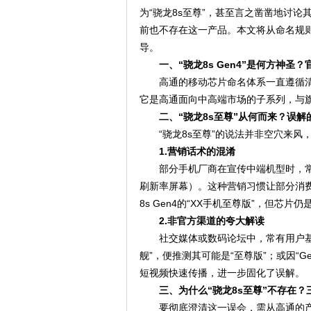
为“骁龙8s至尊”，甚至言之凿凿地讨论
前也不存在这一产品。本文将从命名规
导。
一、“骁龙8s Gen4”是何方神圣
高通的移动芯片命名体系一直遵循清
它是高通面向中高端市场的子系列，与旗舰
二、“骁龙8s至尊”从何而来？误
“骁龙8s至尊”的说法并非空穴来
1.营销话术的混淆
部分手机厂商在宣传中端机型时，常
刷新率屏幕）。这种营销习惯让部分消费
8s Gen4的“XX手机至尊版”，但芯
2.非官方渠道的夸大解读
社交媒体或数码论坛中，常有用户基
舰”，便推测其可能是“至尊版”；或因“
短视频快速传播，进一步固化了误解。
三、为什么“骁龙8s至尊”不存在？
要彻底澄清这一误会，需从高通的