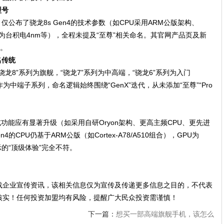
型号
仅公布了骁龙8s Gen4的技术参数（如CPU采用ARM公版架构、
工艺为台积电4nm等），全程未提及“至尊”相关命名。其官网产品页及新
则。
名传统
龙8”系列为旗舰，“骁龙7”系列为中高端，“骁龙6”系列为入门
作为中端子系列，命名逻辑始终围绕“GenX”迭代，从未添加“至尊”“Pro
或功能应有显著升级（如采用自研Oryon架构、更高主频CPU、更先进
的CPU仍基于ARM公版（如Cortex-A78/A510组合），GPU为
暗示的“顶级体验”完全不符。
载企业宣传资讯，该相关信息仅为宣传及传递更多信息之目的，不代表
核实！任何投资加盟均有风险，提醒广大民众投资需谨慎！
下一篇：
想买一部高端旗舰手机，该怎么