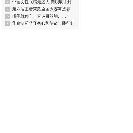
中国女性眼睛最迷人 美呗联手封
第八届王者荣耀全国大赛海选赛
招手就停车、直达目的地…… “
华森制药坚守初心和使命，践行社