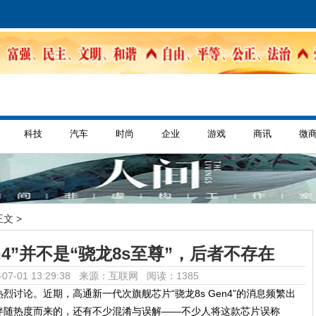
科技
汽车
时尚
企业
游戏
商讯
微
正文 >
en4”并不是“骁龙8s至尊”，后者不存在
07-01 13:29:38 来源：互联网
阅读：1385
讨论。近期，高通新一代次旗舰芯片“骁龙8s Gen4”的消息频繁出
伴随热度而来的，还有不少混淆与误解——不少人将这款芯片误称