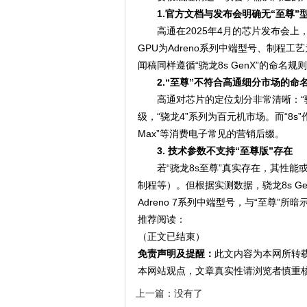
1.官方文档与发布会明确无“至尊”
高通在2025年4月的芯片发布会上，
GPU为Adreno系列中端型号、制程
闻稿同样遵循“骁龙8s GenX”的命名规
2.“至尊”不符合高通细分市场的命
高通对芯片的定位划分非常清晰：“骁
级，“骁龙4”系列为百元机市场。而“8s”
Max”等消费电子常见的营销后缀。
3. 技术参数不支持“至尊版”存在
若“骁龙8s至尊”真实存在，其性能
制程等）。但根据实测数据，骁龙8s Gen4
Adreno 7系列中端型号，与“至尊”所
推荐阅读：
（正文已结束）
免责声明及提醒：
此文内容为本网所转
本网站观点，文章真实性请浏览者慎重
上一篇：没有了