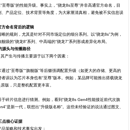
其“至尊版”的性能升级。事实上，“骁龙8s至尊”并非高通官方命名，目
则、产品定位、技术背景等角度，为大家厘清真相，避免被不实信息误
？官方命名背后的逻辑
晰的规则，尤其是针对不同市场定位的细分系列。以“骁龙8s”为例，
级的“骁龙8”系列、中高端的“骁龙7”系列形成差异化布局。
解的源头与传播路径
风，其产生与传播主要源于以下两个因素：
通过“至尊版”“旗舰版”等后缀强调配置升级（如更大的存储、更高的
者误以为芯片本身也有“至尊”版本。例如，某品牌可能推出搭载骁龙
片仍是原版，只是整机配置更丰富。
于碎片信息进行猜测。例如，看到“骁龙8s Gen4性能接近前代次旗
Gen4”是新一代，联想出“升级版名称”。这些未经验证的说法通过图文、
三点核心证据
产品策略和技术事实出发：