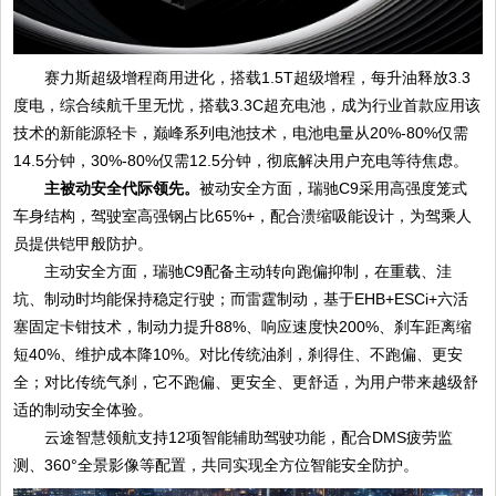
赛力斯超级增程商用进化，搭载1.5T超级增程，每升油释放3.3
度电，综合续航千里无忧，搭载3.3C超充电池，成为行业首款应用该
技术的新能源轻卡，巅峰系列电池技术，电池电量从20%-80%仅需
14.5分钟，30%-80%仅需12.5分钟，彻底解决用户充电等待焦虑。
主被动安全代际领先。
被动安全方面，瑞驰C9采用高强度笼式
车身结构，驾驶室高强钢占比65%+，配合溃缩吸能设计，为驾乘人
员提供铠甲般防护。
主动安全方面，瑞驰C9配备主动转向跑偏抑制，在重载、洼
坑、制动时均能保持稳定行驶；而雷霆制动，基于EHB+ESCi+六活
塞固定卡钳技术，制动力提升88%、响应速度快200%、刹车距离缩
短40%、维护成本降10%。对比传统油刹，刹得住、不跑偏、更安
全；对比传统气刹，它不跑偏、更安全、更舒适，为用户带来越级舒
适的制动安全体验。
云途智慧领航支持12项智能辅助驾驶功能，配合DMS疲劳监
测、360°全景影像等配置，共同实现全方位智能安全防护。