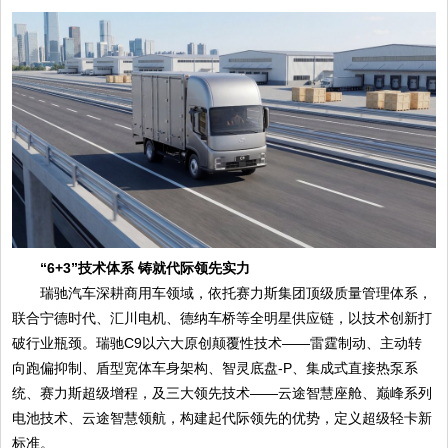
“6+3”技术体系 铸就代际领先实力
瑞驰汽车深耕商用车领域，依托赛力斯集团顶级质量管理体系，
联合宁德时代、汇川电机、德纳车桥等全明星供应链，以技术创新打
破行业瓶颈。瑞驰C9以六大原创颠覆性技术——雷霆制动、主动转
向跑偏抑制、盾型宽体车身架构、智灵底盘-P、集成式直接热泵系
统、赛力斯超级增程，及三大领先技术——云途智慧座舱、巅峰系列
电池技术、云途智慧领航，构建起代际领先的优势，定义超级轻卡新
标准。