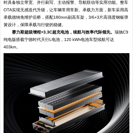
时具备独立带宽、并行刷写、主动报警、导航联动等实用功能。整车
OTA实现无感迭代升级，让车辆常用常新。承载力方面，新车采用高
承载德纳免维护后桥，搭配180mm副高车架，3/6+3片高强度钢板弹
簧设计，保障承载与行驶的稳健。
赛力斯超级增程+3.3C超充电池，续航与效率代际领先。
瑞驰C9
纯电版搭载宁德时代天行L电池，120 kWh电池车型续航可达
403km。