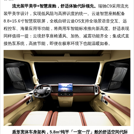
流光装甲美学+智慧座舱，舒适体验代际领先。
瑞驰C9采用流光
装甲美学设计，实现低风阻与高辨识度的统一。云途智慧座舱配备
8.8+15.6寸智慧双联屏，全栈自研云途OS支持全场景语音交互、远
程控车、海量应用等功能，将商用车智能标准推向新高度。舒适表现
同样值得一提：云境舒享座椅通风、加热、减震功能齐全；集成式直
接热泵系统，高效节能，即便在极寒环境下也能温暖如春。
盾形宽体车身架构，5.8m³纯平「一室一厅」般的舒适空间代际