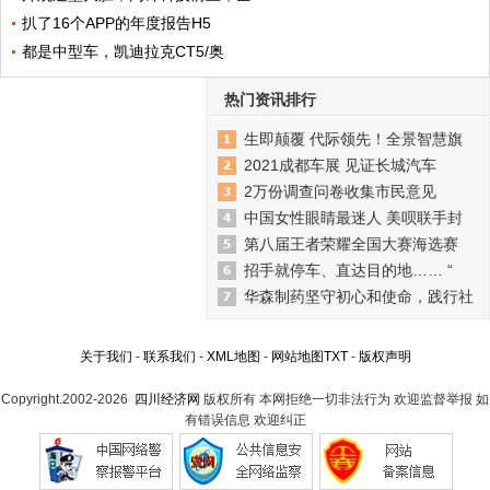
扒了16个APP的年度报告H5
都是中型车，凯迪拉克CT5/奥
热门资讯排行
生即颠覆 代际领先！全景智慧旗
2021成都车展 见证长城汽车
2万份调查问卷收集市民意见
中国女性眼睛最迷人 美呗联手封
第八届王者荣耀全国大赛海选赛
招手就停车、直达目的地…… “
华森制药坚守初心和使命，践行社
关于我们
-
联系我们
-
XML地图
-
网站地图
TXT
-
版权声明
Copyright.2002-2026
四川经济网
版权所有 本网拒绝一切非法行为 欢迎监督举报 如
有错误信息 欢迎纠正