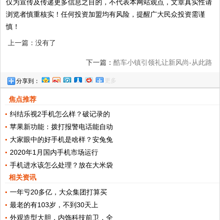
仅为宣传及传递更多信息之目的，不代表本网站观点，文章真实性请
浏览者慎重核实！任何投资加盟均有风险，提醒广大民众投资需谨
慎！
上一篇：没有了
下一篇：
酷车小镇引领礼让新风尚-从此路
更多
分享到：
上就靠它
焦点推荐
纠结乐视2手机怎么样？破记录的
苹果新功能：拨打报警电话能自动
大家眼中的好手机是啥样？安兔兔
2020年1月国内手机市场运行
手机进水该怎么处理？放在大米袋
相关资讯
一年亏20多亿，大众集团打算买
最老的有103岁，不到30天上
外观造型大胆，内饰科技前卫，全