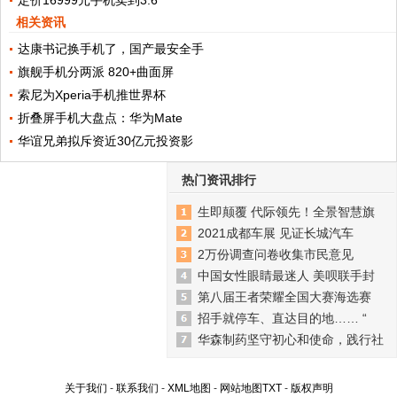
相关资讯
达康书记换手机了，国产最安全手
旗舰手机分两派 820+曲面屏
索尼为Xperia手机推世界杯
折叠屏手机大盘点：华为Mate
华谊兄弟拟斥资近30亿元投资影
热门资讯排行
生即颠覆 代际领先！全景智慧旗
2021成都车展 见证长城汽车
2万份调查问卷收集市民意见
中国女性眼睛最迷人 美呗联手封
第八届王者荣耀全国大赛海选赛
招手就停车、直达目的地…… “
华森制药坚守初心和使命，践行社
关于我们
-
联系我们
-
XML地图
-
网站地图
TXT
-
版权声明