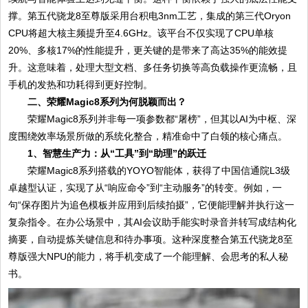
撑。第五代骁龙8至尊版采用台积电3nm工艺，集成的第三代Oryon
CPU将超大核主频提升至4.6GHz。该平台不仅实现了CPU单核
20%、多核17%的性能提升，更关键的是带来了高达35%的能效提
升。这意味着，处理大型文档、多任务切换等高负载操作更流畅，且
手机的发热和功耗得到更好控制。
二、荣耀Magic8系列为何脱颖而出？
荣耀Magic8系列并非每一项参数都“屠榜”，但其以AI为中枢、深
度围绕效率场景所做的系统化整合，精准命中了白领的核心痛点。
1、智慧生产力：从“工具”到“助理”的跃迁
荣耀Magic8系列搭载的YOYO智能体，获得了中国信通院L3级
卓越型认证，实现了从“响应命令”到“主动服务”的转变。例如，一
句“保存图片为追色模板并应用到后续拍摄”，它便能理解并执行这一
复杂指令。在办公场景中，其AI会议助手能实时录音并转写成结构化
摘要，自动提炼关键信息和待办事项。这种深度整合第五代骁龙8至
尊版强大NPU的能力，将手机变成了一个能理解、会思考的私人秘
书。