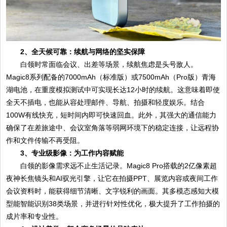
2、全天候可靠：续航与网络的坚实保障
白领时常面临会议、出差等场景，续航焦虑是头号敌人。
Magic8系列配备的7000mAh（标准版）或7500mAh（Pro版）青海
湖电池，在重度模拟测试中可实现长达12小时的续航。这意味着即使
全天不插电，也能从容处理邮件、导航、拍摄和轻度娱乐。结合
100W有线快充，短时间内即可快速回血。此外，其强大的通信能力
确保了在差旅途中、会议室角落等弱网环境下的稳定连接，让远程协
作和文件传输不再受阻。
3、专业级影像：为工作内容赋能
白领的影像需求远不止生活记录。Magic8 Pro搭载的2亿像素超
夜神长焦镜头和AI驭光引擎，让它在拍摄PPT、展览内容或夜间工作
会议资料时，能获得细节清晰、文字锐利的画面。其多模态感知大模
型能智能识别38类场景，并进行针对性优化，极大提升了工作拍摄的
成片率和专业性。