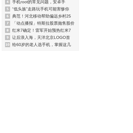
手机root的常见问题，安卓手
“低头族”走路玩手机可能害惨你
典范！河北移动帮助偏远乡村25
「动点播报」特斯拉股票抛售股价
红米7确定！雷军开始预热红米7
让后浪入海，天洋北京LOGO首
给60岁的老人选手机，掌握这几