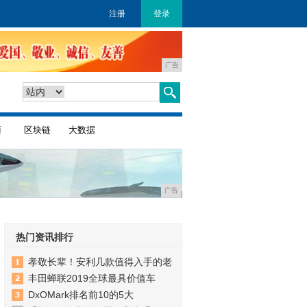
注册
登录
广告
商
区块链
大数据
广告
热门资讯排行
孝敬长辈！安利几款值得入手的老
丰田蝉联2019全球最具价值车
DxOMark排名前10的5大