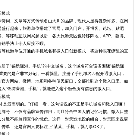
作诗词、文章等方式传颂名山大川的品牌，现代人显得复杂许多。在网
网盛行起来，旅游单位搭建了官网，加入门户，开博客、论坛、贴吧，
。等移动互联网兴起以后，各大旅游景区也转移阵地，APP、微博、
营销手法上令人应接不暇。
西等旅游单位开通的手机域名和微入口创新模式，将这种眼花缭乱的宣
册了“锦绣潇湘。手机”的中文域名，这个域名符合该省围绕“锦绣潇
最重要的是它非常好记，一看就懂。注册了手机域名匹配开通微入口，
的官方网站、微博、地图和各种便民窗口，全部推到这个微入口里。如
入“锦绣潇湘。手机”，就能进入这个融合所有信息的微入口。
才是最高明的。”仔细一看，这句话说的不正是手机域名和微入口嘛！
门牌号，不仅有品牌宣传作用，而且符合中国人的记忆习惯。微入口整
去分散不能兼顾宣传的忧虑。这样一对天造地设的组合，对景区来说更
传单，还是官网只要标注上“某某。手机”，就万事OK了。