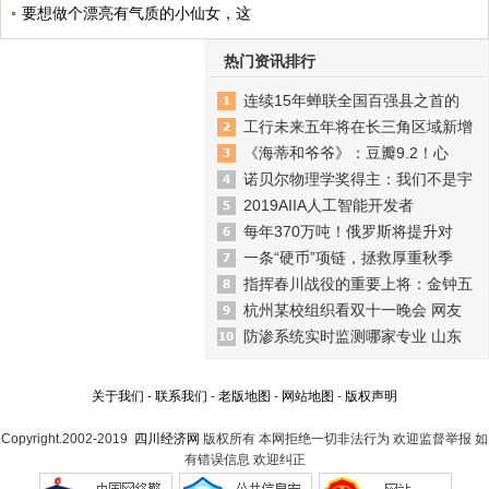
要想做个漂亮有气质的小仙女，这
热门资讯排行
连续15年蝉联全国百强县之首的
工行未来五年将在长三角区域新增
《海蒂和爷爷》：豆瓣9.2！心
诺贝尔物理学奖得主：我们不是宇
2019AIIA人工智能开发者
每年370万吨！俄罗斯将提升对
一条“硬币”项链，拯救厚重秋季
指挥春川战役的重要上将：金钟五
杭州某校组织看双十一晚会 网友
防渗系统实时监测哪家专业 山东
关于我们
-
联系我们
-
老版地图
-
网站地图
-
版权声明
Copyright.2002-2019
四川经济网
版权所有 本网拒绝一切非法行为 欢迎监督举报 如
有错误信息 欢迎纠正