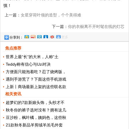
慎！
上一篇：
女星穿荷叶领的造型，个个美得难
忘，到韩雪这却画风突变？
下一篇：
你的衣橱离不开时髦在线的灯芯
更多
分享到：
绒！新法式美人都爱复古灯芯绒
焦点推荐
世界上最“长”的大米，人称“土
Teddy称有信心与Uzi对决
方便面只能泡着吃？忍了烧烤版，
遇到手游荒了？下面这些手机游戏
上新丨商场最新上架的这些联名款
相关资讯
超梦幻的7款新娘头饰，头纱才不
秋冬你的裤子选对没有？拥有这几
豆沙粉，枫叶橘，姨妈色，这些秋
21款秋冬新品羊剪绒羊羔毛外套